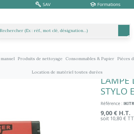
SAV
Formations
 manuel
Produits de nettoyage
Consommables & Papier
Pièces 
es
LAMPE DE CONTROLE UV + STYLO ENCRE
Location de matériel toutes durées
LAMPE 
STYLO 
Référence :
IKIT
9,00 € H.T.
soit 10,80 € T