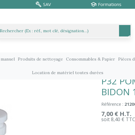
SAV
Formations
 manuel
Produits de nettoyage
Consommables & Papier
Pièces 
lv°
Centrales et doseur
P32 POMPE DOSEUSE POUR BIDON 1
Location de matériel toutes durées
P32 PO
BIDON 
Référence :
2120
7,00 € H.T.
soit 8,40 € TT