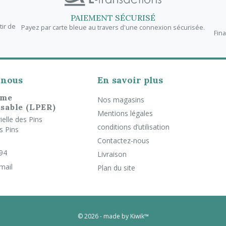
PAIEMENT SÉCURISÉ
tir de
Payez par carte bleue au travers d'une connexion sécurisée.
Fin
-nous
En savoir plus
rme
Nos magasins
sable (LPER)
Mentions légales
elle des Pins
conditions d’utilisation
s Pins
Contactez-nous
 94
Livraison
mail
Plan du site
© 2026 - made by Kiwik™