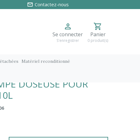
Contactez-nous
Se connecter
Panier
S'enregistrer
0 produit(s)
détachées
Matériel reconditionné
0L
MPE DOSEUSE POUR
10L
06
C