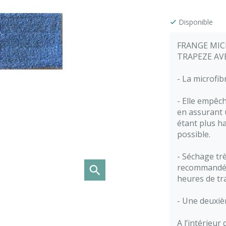
Disponible
FRANGE MIC
TRAPEZE AV
-
La microfi
- Elle empêch
en assurant 
étant plus ha
possible.
- Séchage trè
recommandée 
heures de tra
-
Une deuxiè
A l’intérieur