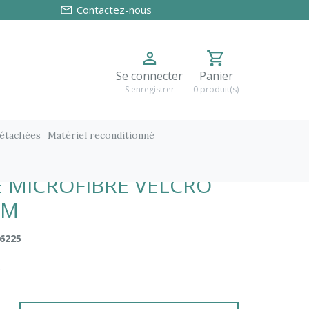
Contactez-nous
Se connecter
Panier
S'enregistrer
0 produit(s)
détachées
Matériel reconditionné
M
 MICROFIBRE VELCRO
CM
6225
C