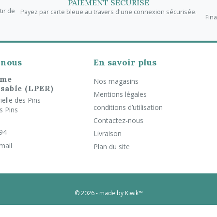
PAIEMENT SÉCURISÉ
tir de
Payez par carte bleue au travers d'une connexion sécurisée.
Fin
-nous
En savoir plus
rme
Nos magasins
sable (LPER)
Mentions légales
elle des Pins
conditions d’utilisation
s Pins
Contactez-nous
 94
Livraison
mail
Plan du site
© 2026 - made by Kiwik™