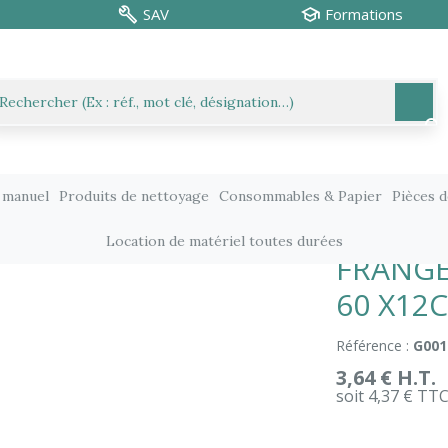
SAV
Formations
 manuel
Produits de nettoyage
Consommables & Papier
Pièces 
Consommables lavage
FRANGE MICROFIBRE VELCRO 60 X12C
Location de matériel toutes durées
FRANGE
60 X12
Référence :
G001
3,64 € H.T.
soit 4,37 € TT