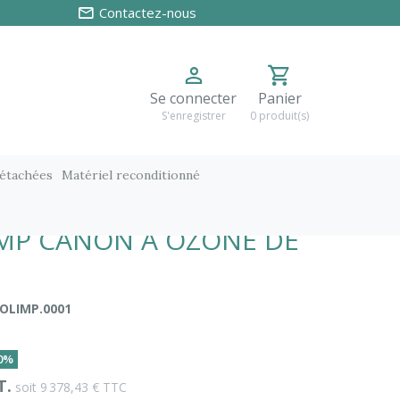
Contactez-nous
Se connecter
Panier
S'enregistrer
0 produit(s)
détachées
Matériel reconditionné
 64G/H
MP CANON À OZONE DE
OLIMP.0001
20%
T.
soit 9 378,43 € TTC