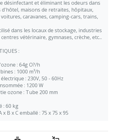
ne désinfectant et éliminant les odeurs dans
 d'hôtel, maisons de retraites, hôpitaux,
 voitures, caravanes, camping-cars, trains,
lisé dans les locaux de stockage, industries
 centres vétérinaire, gymnases, crèche, etc...
TIQUES :
'ozone : 64g O?/h
rbines : 1000 m³/h
électrique : 230V, 50 - 60Hz
onsommée : 1200 W
rtie ozone : Tube 200 mm
é : 60 kg
x B x C emballé : 75 x 75 x 95