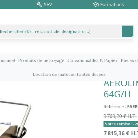
SAV
Formations
 manuel
Produits de nettoyage
Consommables & Papier
Pièces 
Générateurs Vapeur et Ozone
AEROLIMP CANON À OZONE DE
Location de matériel toutes durées
AEROLI
64G/H
Référence :
FAER
9 769,20 € H.T.
Votre remise : -
7 815,36 € H.