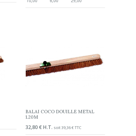
10,00
6,00
29,00
BALAI COCO DOUILLE METAL
1.20M
Prix
32,80 € H.T.
soit 39,36 € TTC