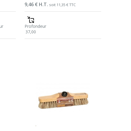
Prix
9,46 € H.T.
soit 11,35 € TTC
ur
Profondeur
37,00