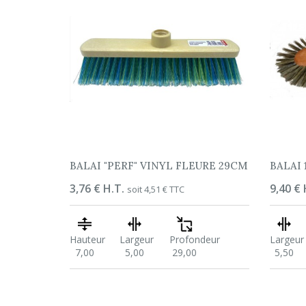
BALAI "PERF" VINYL FLEURE 29CM
BALAI 
Prix
3,76 € H.T.
Prix
9,40 € 
soit 4,51 € TTC
Hauteur
Largeur
Profondeur
Largeur
7,00
5,00
29,00
5,50