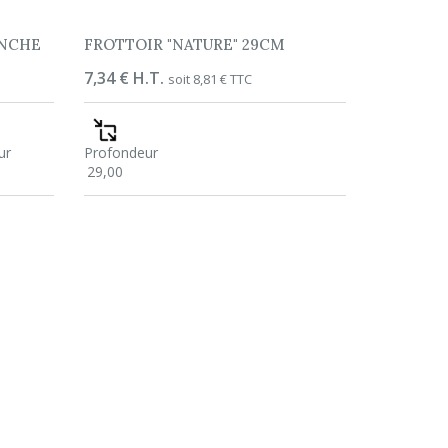
ANCHE
FROTTOIR "NATURE" 29CM
Prix
7,34 € H.T.
soit 8,81 € TTC
ur
Profondeur
29,00