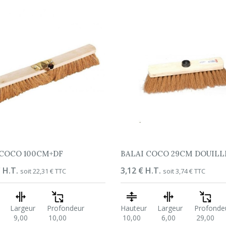
 COCO 100CM+DF
BALAI COCO 29CM DOUILLE
 H.T.
Prix
3,12 € H.T.
soit 22,31 € TTC
soit 3,74 € TTC
Largeur
Profondeur
Hauteur
Largeur
Profonde
9,00
10,00
10,00
6,00
29,00