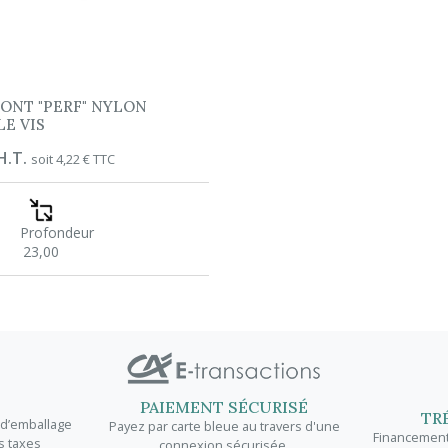
PONT "PERF" NYLON
E VIS
H.T.
soit 4,22 € TTC
Profondeur
23,00
PAIEMENT SÉCURISÉ
TR
t d’emballage
Payez par carte bleue au travers d'une
Financement 
s taxes
connexion sécurisée.