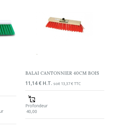
BALAI CANTONNIER 40CM BOIS
Prix
11,14 € H.T.
soit 13,37 € TTC
Profondeur
ur
40,00