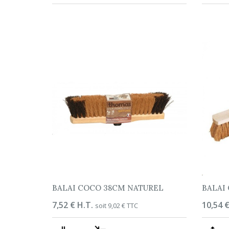
BALAI COCO 38CM NATUREL
BALAI
Prix
7,52 € H.T.
Prix
10,54 €
soit 9,02 € TTC