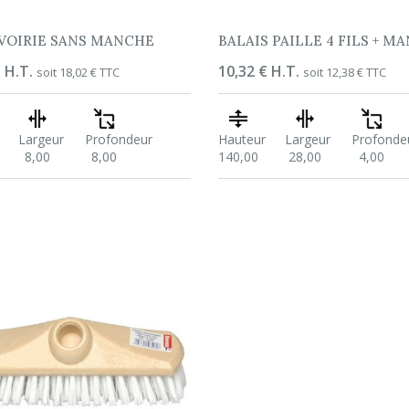
 VOIRIE SANS MANCHE
BALAIS PAILLE 4 FILS + M
 H.T.
Prix
10,32 € H.T.
soit 18,02 € TTC
soit 12,38 € TTC
Largeur
Profondeur
Hauteur
Largeur
Profonde
8,00
8,00
140,00
28,00
4,00