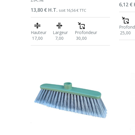
Prix
6,12 € 
Prix
13,80 € H.T.
soit 16,56 € TTC
Profond
Hauteur
Largeur
Profondeur
25,00
17,00
7,00
30,00