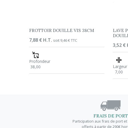
FROTTOIR DOUILLE VIS 38CM
LAVE 
DOUILL
Prix
7,88 € H.T.
soit 9,46 € TTC
Prix
3,52 € 
Profondeur
Largeur
38,00
7,00
FRAIS DE PORT
Participation aux frais de port e
offerts à partir de 290€ hor