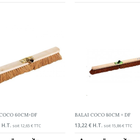
 COCO 60CM+DF
BALAI COCO 80CM + DF
 H.T.
Prix
13,22 € H.T.
soit 12,65 € TTC
soit 15,86 € TTC