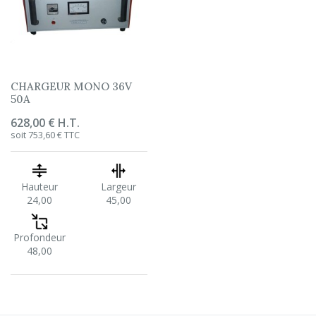
CHARGEUR MONO 36V
50A
Prix
628,00 € H.T.
soit 753,60 € TTC
Hauteur
Largeur
24,00
45,00
Profondeur
48,00