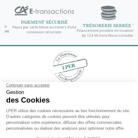
PAIEMENT SÉCURISÉ
TRÉSORERIE SERRÉE ?
Payez par carte bleue au travers d'une
Financement possible en location-bail
0€
d
connexion sécurisée.
de 12 à 60 mois (Nous consulter)
Contactez-nous
En savoir plus
Lettre d'informations