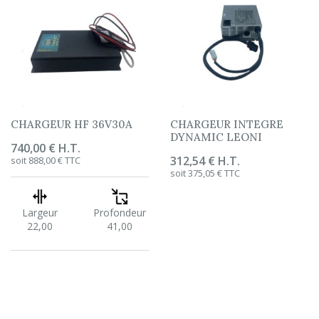
CHARGEUR HF 36V30A
CHARGEUR INTEGRE
DYNAMIC LEONI
Prix
740,00 € H.T.
Prix
312,54 € H.T.
soit 888,00 € TTC
soit 375,05 € TTC
Largeur
Profondeur
22,00
41,00