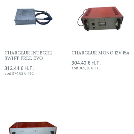
CHARGEUR INTEGRE
CHARGEUR MONO 12V 15A
SWIFT FREE EVO
Prix
304,40 € H.T.
Prix
312,44 € H.T.
soit 365,28 € TTC
soit 374,93 € TTC