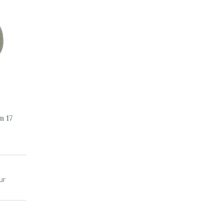
 17
ur