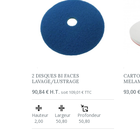
2 DISQUES BI FACES
CARTO
LAVAGE/LUSTRAGE
MELA
Prix
90,84 € H.T.
Prix
93,00 €
soit 109,01 € TTC
Hauteur
Largeur
Profondeur
2,00
50,80
50,80