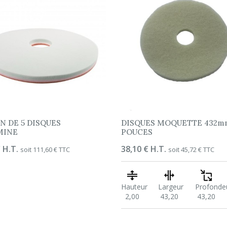
N DE 5 DISQUES
DISQUES MOQUETTE 432mm
MINE
POUCES
 H.T.
Prix
38,10 € H.T.
soit 111,60 € TTC
soit 45,72 € TTC
Hauteur
Largeur
Profonde
2,00
43,20
43,20