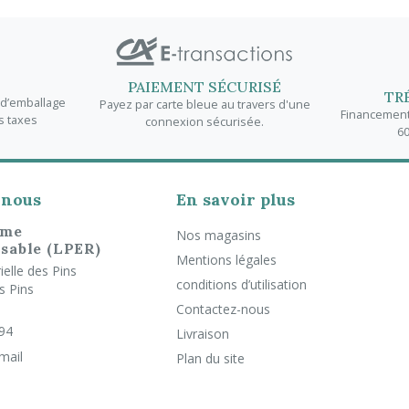
PAIEMENT SÉCURISÉ
TR
t d’emballage
Payez par carte bleue au travers d'une
Financement 
s taxes
connexion sécurisée.
60
-nous
En savoir plus
rme
Nos magasins
sable (LPER)
Mentions légales
elle des Pins
conditions d’utilisation
s Pins
Contactez-nous
 94
Livraison
mail
Plan du site