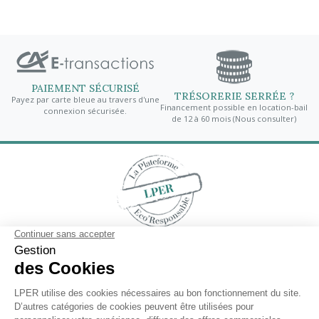
FRA
IEMENT SÉCURISÉ
TRÉSORERIE SERRÉE ?
Participati
r carte bleue au travers d'une
Financement possible en location-bail
d’emballage 
connexion sécurisée.
de 12 à 60 mois (Nous consulter)
Contactez-nous
En savoir plus