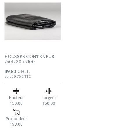
HOUSSES CONTENEUR
750L 30µ x100
Prix
49,80 € H.T.
soit 59,76 € TTC
Hauteur
Largeur
150,00
150,00
Profondeur
193,00