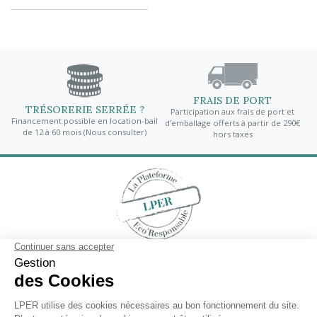
FRAIS DE PORT
TRÉSORERIE SERRÉE ?
Participation aux frais de port et
une
Pa
Financement possible en location-bail
d’emballage offerts à partir de 290€
de 12 à 60 mois (Nous consulter)
hors taxes
Contactez-nous
En savoir plus