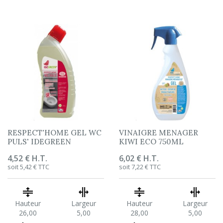
RESPECT'HOME GEL WC
VINAIGRE MENAGER
PULS' IDEGREEN
KIWI ECO 750ML
Prix
4,52 € H.T.
Prix
6,02 € H.T.
soit 5,42 € TTC
soit 7,22 € TTC
Hauteur
Largeur
Hauteur
Largeur
26,00
5,00
28,00
5,00