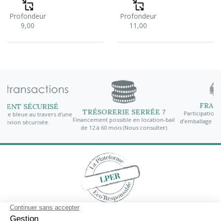
Profondeur
Profondeur
9,00
11,00
FRAIS DE PORT
ISÉ
TRÉSORERIE SERRÉE ?
Participation aux frais de port e
vers d'une
Financement possible en location-bail
d’emballage offerts à partir de 2
.
de 12 à 60 mois (Nous consulter)
hors taxes
Contactez-nous