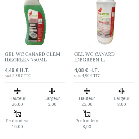
GEL WC CANARD CLEM
GEL WC CANARD
IDEGREEN 750ML
IDEGREEN 1L
Prix
4,48 € H.T.
Prix
4,08 € H.T.
soit 5,38 € TTC
soit 4,90 € TTC
Hauteur
Largeur
Hauteur
Largeur
26,00
5,00
25,00
8,00
Profondeur
Profondeur
10,00
8,00