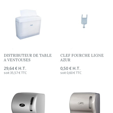
DISTRIBUTEUR DE TABLE
CLEF FOURCHE LIGNE
A VENTOUSES
AZUR
Prix
29,64 € H.T.
Prix
0,50 € H.T.
soit 35,57 € TTC
soit 0,60 € TTC