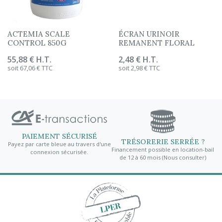
ACTEMIA SCALE
ÉCRAN URINOIR
CONTROL 850G
REMANENT FLORAL
Prix
55,88 € H.T.
Prix
2,48 € H.T.
soit 67,06 € TTC
soit 2,98 € TTC
PAIEMENT SÉCURISÉ
TRÉSORERIE SERRÉE ?
Payez par carte bleue au travers d'une
Financement possible en location-bail
0€
d
connexion sécurisée.
de 12 à 60 mois (Nous consulter)