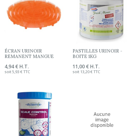
ÉCRAN URINOIR
PASTILLES URINOIR -
REMANENT MANGUE
BOITE 1KG
Prix
4,94 € H.T.
Prix
11,00 € H.T.
soit 5,93 € TTC
soit 13,20 € TTC