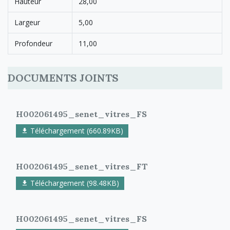
Hauteur
28,00
Largeur
5,00
Profondeur
11,00
DOCUMENTS JOINTS
H002061495_senet_vitres_FS
Téléchargement (660.89KB)
H002061495_senet_vitres_FT
Téléchargement (98.48KB)
H002061495_senet_vitres_FS