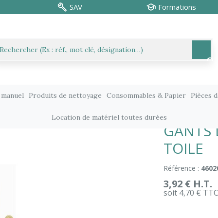
SAV
Formations
 manuel
Produits de nettoyage
Consommables & Papier
Pièces 
otection
Protection des mains
GANTS DOCKER CROUTE BOVI
Location de matériel toutes durées
GANTS 
TOILE
Référence :
4602
3,92 € H.T.
soit 4,70 € TT