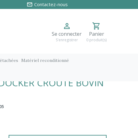
Contactez-nous
Se connecter
Panier
S'enregistrer
0 produit(s)
détachées
Matériel reconditionné
N TOILE
DOCKER CROUTE BOVIN
05
C