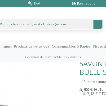
SAV
Formations
 manuel
Produits de nettoyage
Consommables & Papier
Pièces 
vons mains et lingettes
SAVON MAINS ECO TENDRE BULLE 500
Location de matériel toutes durées
SAVON 
BULLE 
Référence :
H002
5,98 € H.T.
soit 7,18 € TT