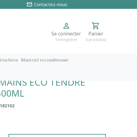
Contactez-nous
Se connecter
Panier
S'enregistrer
0 produit(s)
détachées
Matériel reconditionné
ML
MAINS ECO TENDRE
500ML
182102
C