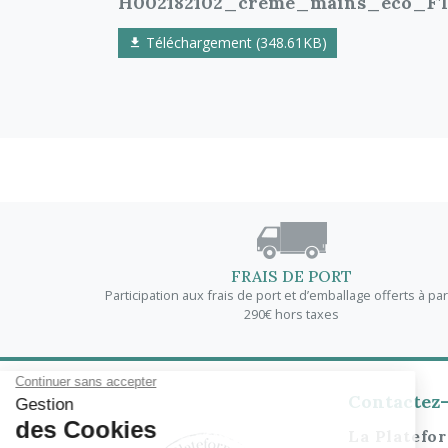
H002182102_creme_mains_eco_F
Téléchargement (348.61KB)
FRAIS DE PORT
Participation aux frais de port et d’emballage offerts à par
290€ hors taxes
Contactez
La Platefo