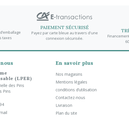
PAIEMENT SÉCURISÉ
TR
t d’emballage
Payez par carte bleue au travers d'une
Financement 
s taxes
connexion sécurisée.
60
-nous
En savoir plus
rme
Nos magasins
sable (LPER)
Mentions légales
elle des Pins
conditions d’utilisation
s Pins
Contactez-nous
 94
Livraison
mail
Plan du site