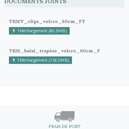
DOCUMENTS JOINTS
T826V_clips_velcro_60cm_FT
Téléchargement (80.26KB)
T826_balai_trapèze_velcro_60cm_F
Téléchargement (138.29KB)
FRAIS DE PORT