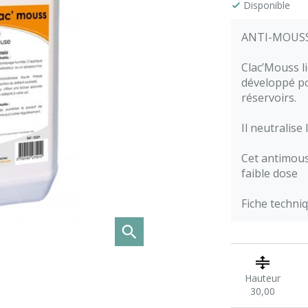
Disponible
ANTI-MOUSS
Clac’Mouss l
développé po
réservoirs.
Il neutralise
Cet antimous
faible dose
Fiche techniq
Hauteur
30,00