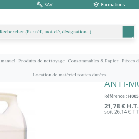
SAV
Formations
 manuel
Produits de nettoyage
Consommables & Papier
Pièces 
nt des sols
Traitements de sols
ANTI-MOUSSE ECLADOR 5L
Location de matériel toutes durées
ANTI-M
Référence :
H005
21,78 € H.T.
soit 26,14 € T